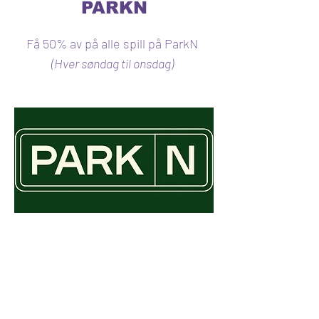
PARKN
Få 50% av på alle spill på ParkN
(Hver søndag til onsdag)
SABI SUSHI
Få 15 % rabatt på mat og 20% på