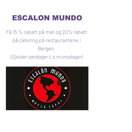
ESCALON MUNDO
Få 15 % rabatt på mat og 20% rabatt
på catering på restaurantene i
Bergen
(Gjelder søndager t.o.m onsdager)​​