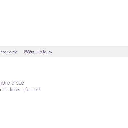
Internside
150års Jubileum
gjøre disse
du lurer på noe!