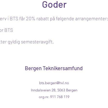
Goder
erv i BTS får 20% rabatt på følgende arrangementer
or BTS
ter gyldig semesteravgift.
Bergen Teknikersamfund
bts.bergen@hvl.no
Inndalsveien 28, 5063 Bergen
org.nr. 911 768 119