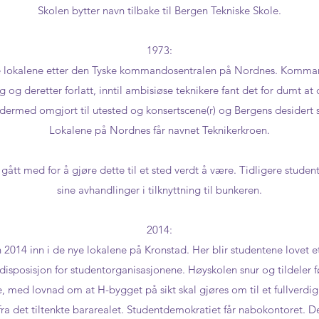
Skolen bytter navn tilbake til Bergen Tekniske Skole.
1973:
e lokalene etter den Tyske kommandosentralen på Nordnes. Komman
 og deretter forlatt, inntil ambisiøse teknikere fant det for dumt at d
 dermed omgjort til utested og konsertscene(r) og Bergens desidert s
Lokalene på Nordnes får navnet Teknikerkroen.
ått med for å gjøre dette til et sted verdt å være. Tidligere student
sine avhandlinger i tilknyttning til bunkeren.
2014:
n 2014 inn i de nye lokalene på Kronstad. Her blir studentene lovet
 disposisjon for studentorganisasjonene. Høyskolen snur og tildeler fø
 med lovnad om at H-bygget på sikt skal gjøres om til et fullverdig
t fra det tiltenkte bararealet. Studentdemokratiet får nabokontoret. De