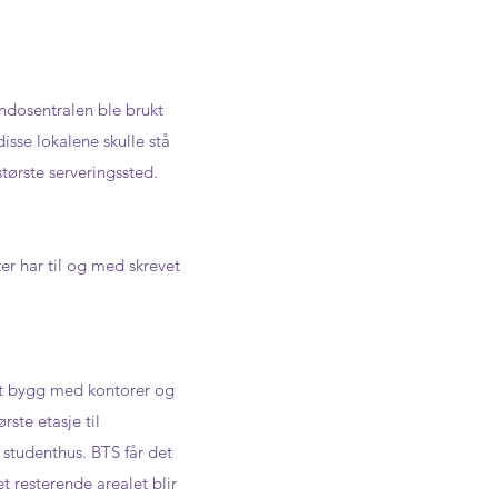
dosentralen ble brukt
isse lokalene skulle stå
tørste serveringssted.
er har til og med skrevet
 et bygg med kontorer og
rste etasje til
 studenthus. BTS får det
t resterende arealet blir