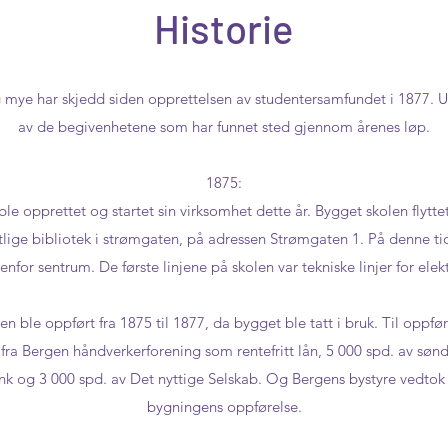
Historie
g mye har skjedd siden opprettelsen av studentersamfundet i 1877. Un
av de begivenhetene som har funnet sted gjennom årenes løp.
1875:
le opprettet og startet sin virksomhet dette år. Bygget skolen flyttet 
tlige bibliotek i strømgaten, på adressen Strømgaten 1. På denne ti
for sentrum. De første linjene på skolen var tekniske linjer for ele
n ble oppført fra 1875 til 1877, da bygget ble tatt i bruk. Til oppfø
r fra Bergen håndverkerforening som rentefritt lån, 5 000 spd. av søn
k og 3 000 spd. av Det nyttige Selskab. Og Bergens bystyre vedtok å
bygningens oppførelse.