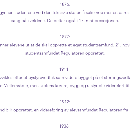
1876:
begynner studentene ved den tekniske skolen å søke noe mer en bare
sang på kveldene. De deltar også i 17. mai-prosesjonen.
1877:
finner elevene ut at de skal opprette et eget studentsamfund. 21. no
studentsamfundet Regulatoren opprettet.
1911:
vikles etter et bystyrevedtak som videre bygget på et stortingsvedta
e Mellemskole, men skolens lærere, bygg og utstyr ble videreført ti
1912:
d blir opprettet, en videreføring av elevsamfundet Regulatoren fra 
1936: