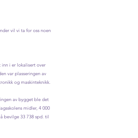
der vil vi ta for oss noen
inn i er lokalisert over
den var plasseringen av
ktronikk og maskinteknikk.
ringen av bygget ble det
dagsskolens midler, 4 000
 bevilge 33 738 spd. til