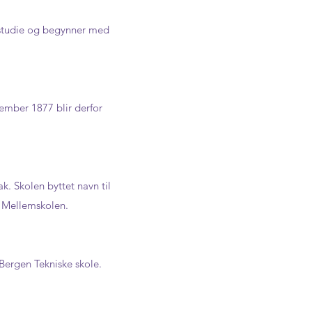
 studie og begynner med
vember 1877 blir derfor
k. Skolen byttet navn til
l Mellemskolen.
Bergen Tekniske skole.