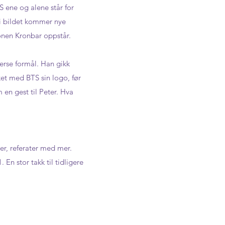
S ene og alene står for
 i bildet kommer nye
onen Kronbar oppstår.
erse formål. Han gikk
kket med BTS sin logo, før
 en gest til Peter. Hva
er, referater med mer.
En stor takk til tidligere