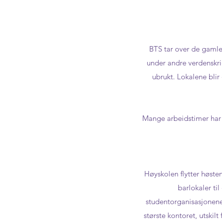
BTS tar over de gaml
under andre verdenskrig
ubrukt. Lokalene blir
Mange arbeidstimer har g
Høyskolen flytter høste
barlokaler til
studentorganisasjonene,
største kontoret, utskil