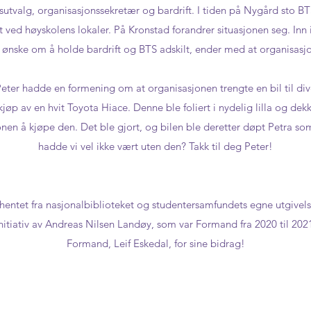
utvalg, organisasjonssekretær og bardrift. I tiden på Nygård sto BT
ft ved høyskolens lokaler. På Kronstad forandrer situasjonen seg. Inn
t ønske om å holde bardrift og BTS adskilt, ender med at organisasj
ter hadde en formening om at organisasjonen trengte en bil til div
nkjøp av en hvit Toyota Hiace. Denne ble foliert i nydelig lilla og de
nen å kjøpe den. Det ble gjort, og bilen ble deretter døpt Petra som
hadde vi vel ikke vært uten den? Takk til deg Peter!
 hentet fra nasjonalbiblioteket og studentersamfundets egne utgivels
tiativ av Andreas Nilsen Landøy, som var Formand fra 2020 til 2021. 
Formand, Leif Eskedal, for sine bidrag!