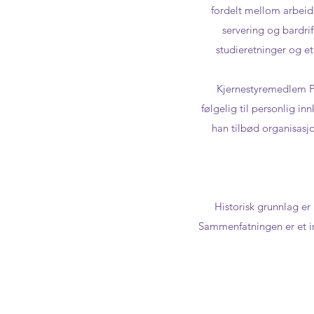
fordelt mellom arbeids
servering og bardri
studieretninger og e
Kjernestyremedlem Pe
følgelig til personlig in
han tilbød organisasjo
Historisk grunnlag er
Sammenfatningen er et ini