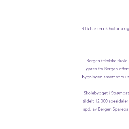
BTS har en rik historie o
Bergen tekniske skole b
gaten fra Bergen offen
bygningen ansett som uten
Skolebygget i Strømgate
tildelt 12 000 spesidale
spd. av Bergen Spareban