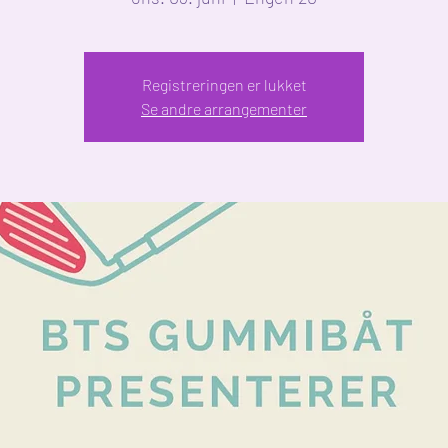
Registreringen er lukket
Se andre arrangementer