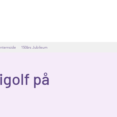
Internside
150års Jubileum
igolf på