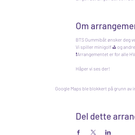
Om arrangeme
BTS Gummibåt ønsker deg velko
Vi spiller minigolf ⛳ og andr
❗Arrangementet er for alle H
Håper vi ses der!
Google Maps ble blokkert på grunn av i
Del dette arra