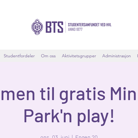
Studentfordeler
Om oss
Aktivitetsgrupper
Administrasjon
en til gratis Min
Park'n play!
ons. 03. juni
  |  
Engen 20