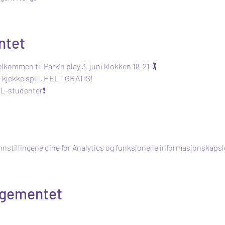
ntet
mmen til Park’n play 3. juni klokken 18-21 🏌️
e kjekke spill, HELT GRATIS!
VL-studenter❗
nnstillingene dine for Analytics og funksjonelle informasjonskapsl
ngementet