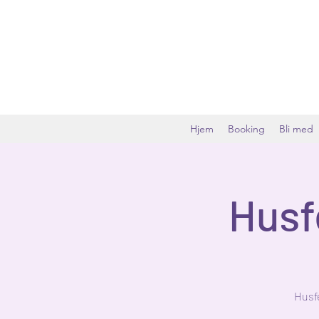
Hjem
Booking
Bli med
Husf
Husfe