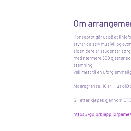
Om arrangeme
Konseptet går ut på at linjef
styrer de selv musikk og event
siden dere er studenter sørger
med nærmere 500 gjester som 
stemning.
Vell møtt til en uforglemmelig
Aldersgrense: 18 år. Husk ID
Billetter kjøpes gjennom OR
https://go.orbiapp.io/pam