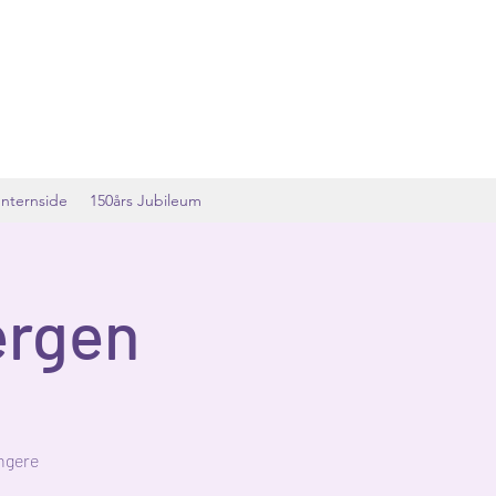
Internside
150års Jubileum
ergen
angere