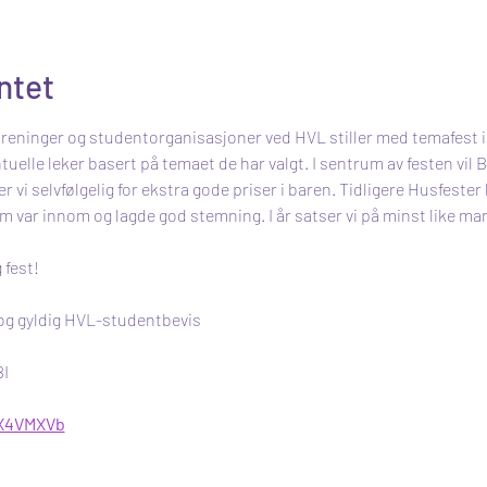
ntet
oreninger og studentorganisasjoner ved HVL stiller med temafest i 
uelle leker basert på temaet de har valgt. I sentrum av festen vil B
 vi selvfølgelig for ekstra gode priser i baren. Tidligere Husfester
var innom og lagde god stemning. I år satser vi på minst like man
 fest!
 og gyldig HVL-studentbevis
BI
eX4VMXVb