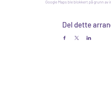
Google Maps ble blokkert på grunn av i
Del dette arra