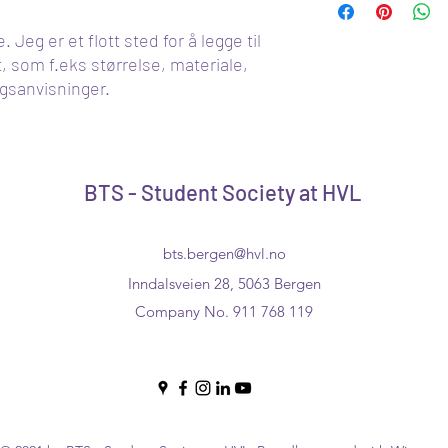
sikkerhet.
informasjon om dine f
Å ha tydelig informasjo
Jeg er et flott sted for å legge til 
tillit og forsikre kund
, som f.eks størrelse, materiale, 
gsanvisninger.
BTS - Student Society at HVL
bts.bergen@hvl.no
Inndalsveien 28, 5063 Bergen
Company No. 911 768 119