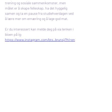
trening og sosiale sammenkomster, men 
målet er å skape felleskap, ha det hyggelig 
samen og ta en pause fra studiehverdagen ved 
å lære mer om ernæring og å lage god mat.
Er du interessert kan melde deg på via lenken i 
bioen på ig:
https://www.instagram.com/bts_brunsj/?hl=en
Previous
Next
BTS - Student Society at HVL
bts.bergen@hvl.no
Inndalsveien 28, 5063 Bergen